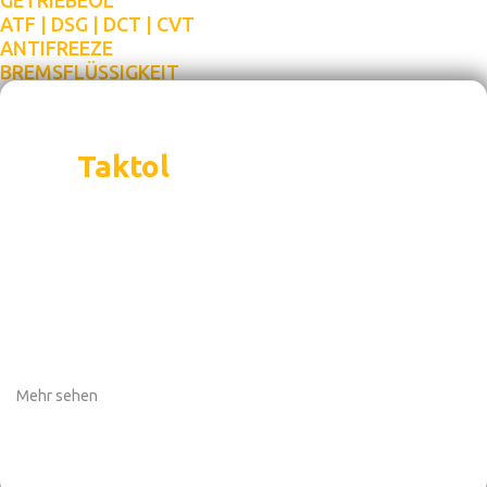
GETRIEBEÖL
ATF | DSG | DCT | CVT
ANTIFREEZE
BREMSFLÜSSIGKEIT
Das
Taktol
Sortiment
deckt jeden Bedarf für
ein Fahrzeug ab
Angefangen bei Motorölen können wir Ihnen
jedes Schmiermittel für alle Autokomponenten
anbieten, ebenso wie Kühlmittel und
Bremsflüssigkeiten.
Mehr sehen