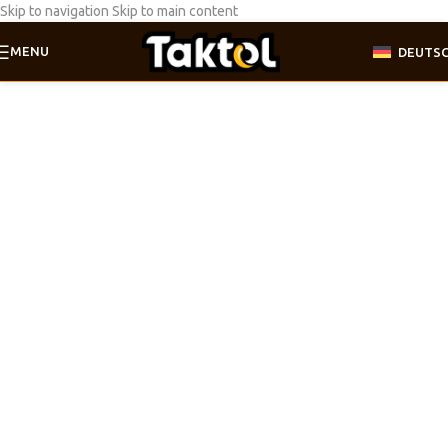
Skip to navigation
Skip to main content
MENU
DEUTS
Taktol
Ultra
ist mehr als nur Motoröl.
TAKTOL Ultra-Produkte werden aus speziell ausgewählten,
synthetischen Grundölen auf PAO und Esterbasis hergestellt, die für
alle Arten von Motoren verschiedener Baujahre geeignet sind.