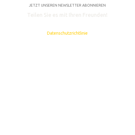
JETZT UNSEREN NEWSLETTER ABONNIEREN
Teilen Sie es mit Ihren Freunden!
werden in Übereinstimmung mit unserer
Datenschutzrichtlinie